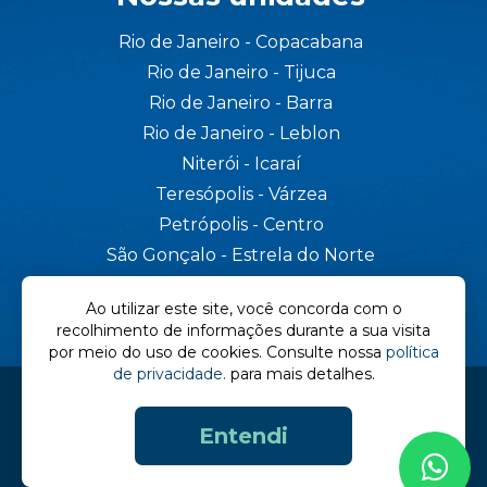
Rio de Janeiro - Copacabana
Rio de Janeiro - Tijuca
Rio de Janeiro - Barra
Rio de Janeiro - Leblon
Niterói - Icaraí
Teresópolis - Várzea
Petrópolis - Centro
São Gonçalo - Estrela do Norte
Cabo Frio - Centro
Ao utilizar este site, você concorda com o
recolhimento de informações durante a sua visita
por meio do uso de cookies. Consulte nossa
política
de privacidade.
para mais detalhes.
CNPJ 29.655.242/0001-03 - Razão Social: SOM E VIDA
APARELHOS AUDITIVOS LTDA.
Entendi
2026 © LifeSound - Todos os direitos reservados.
Design:
Pense D
| Código:
Otmiza Agência Digital